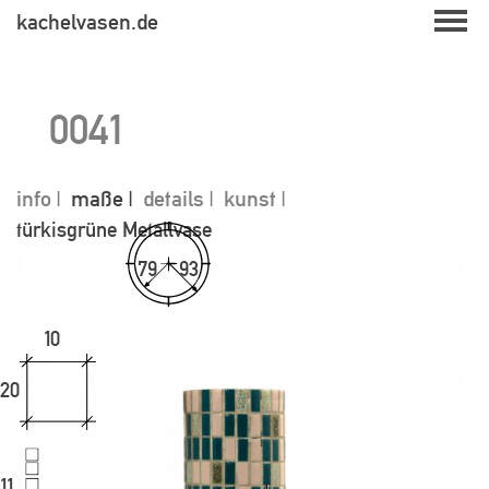
Skip
kachelvasen.de
to
content
0041
info
maße
details
kunst
türkisgrüne Metallvase
79
93
10
20
11