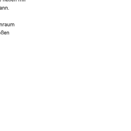
ann.
enraum
oßen