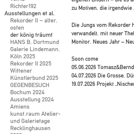
Richter192
zu Motiven, die irgendwie
Ausstellungen et al.
Rekorder II – alter,
Die Jungs vom Rekorder h
osten
verwandelt, mit neuer The
der könig träumt
Monitor. Neues Jahr – Ne
HANS B, Dortmund
Galerie Lindemann,
Köln 2025
Soon come
Rekorder II 2025
05.06.2026 Tomasz&Bernd,
Wittener
04.07.2026 Die Grosse, Düs
Künstlerbund 2025
19.07.2026 Projekt „Nisc
GEGENBESUCH
Bochum 2024
Ausstellung 2024
Amiens
kunst.raum Atelier-
und Galerietage
Recklinghausen