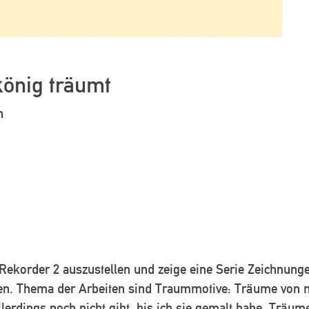
könig träumt
n
 Rekorder 2 auszustellen und zeige eine Serie Zeichnun
ten. Thema der Arbeiten sind Traummotive: Träume von 
llerdings noch nicht gibt, bis ich sie gemalt habe. Träum