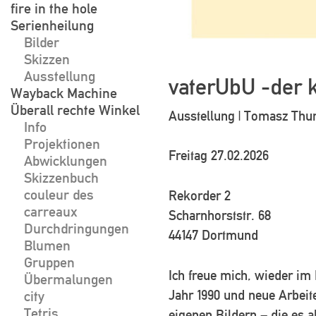
fire in the hole
Serienheilung
Bilder
Skizzen
Ausstellung
vaterUbU -der 
Wayback Machine
Überall rechte Winkel
Ausstellung | Tomasz Thu
Info
Projektionen
Freitag 27.02.2026
Abwicklungen
Skizzenbuch
couleur des
Rekorder 2
carreaux
Scharnhorststr. 68
Durchdringungen
44147 Dortmund
Blumen
Gruppen
Ich freue mich, wieder im
Übermalungen
Jahr 1990 und neue Arbei
city
Tetris
eigenen Bildern – die es a