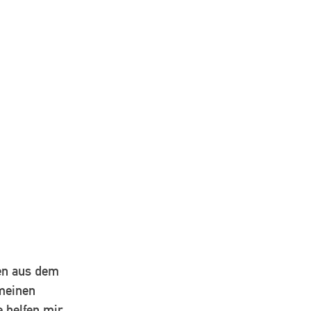
gen aus dem
meinen
e helfen mir