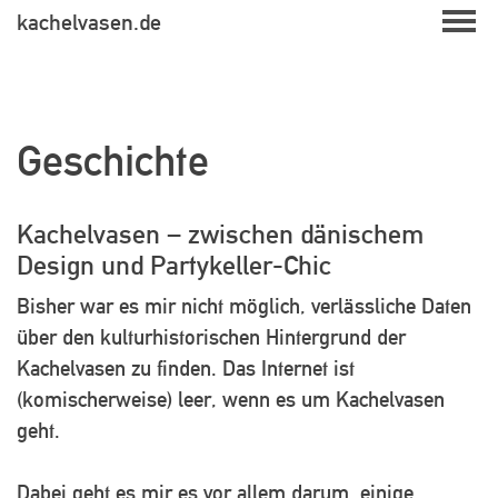
Skip
kachelvasen.de
to
content
Geschichte
Kachelvasen – zwischen dänischem
Design und Partykeller-Chic
Bisher war es mir nicht möglich, verlässliche Daten
über den kulturhistorischen Hintergrund der
Kachelvasen zu finden. Das Internet ist
(komischerweise) leer, wenn es um Kachelvasen
geht.
Dabei geht es mir es vor allem darum, einige