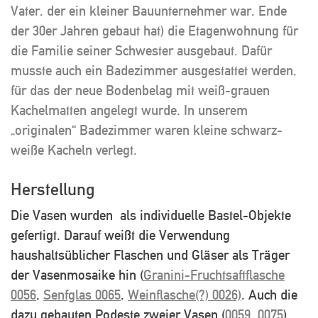
Vater, der ein kleiner Bauunternehmer war, Ende
der 30er Jahren gebaut hat) die Etagenwohnung für
die Familie seiner Schwester ausgebaut. Dafür
musste auch ein Badezimmer ausgestattet werden,
für das der neue Bodenbelag mit weiß-grauen
Kachelmatten angelegt wurde. In unserem
„originalen“ Badezimmer waren kleine schwarz-
weiße Kacheln verlegt.
Herstellung
Die Vasen wurden als individuelle Bastel-Objekte
gefertigt. Darauf weißt die Verwendung
haushaltsüblicher Flaschen und Gläser als Träger
der Vasenmosaike hin (
Granini-Fruchtsaftflasche
0056
,
Senfglas 0065
,
Weinflasche(?) 0026)
. Auch die
dazu gebauten Podeste zweier Vasen (
0059
,
0075
)