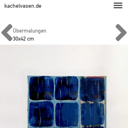
Skip
kachelvasen.de
to
content
Übermalungen
30x42 cm
Beitragsnavigation