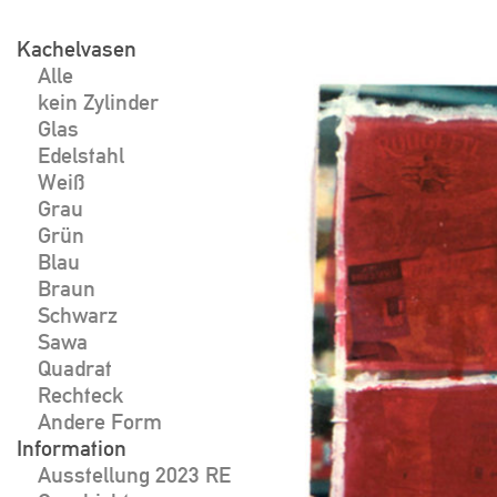
Skip
to
Kachelvasen
Beitragsnavigat
Alle
content
kein Zylinder
Glas
Edelstahl
Weiß
Grau
Grün
Blau
Braun
Schwarz
Sawa
Quadrat
Rechteck
Andere Form
Information
Ausstellung 2023 RE