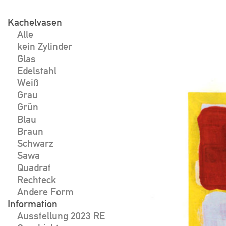
Skip
to
Kachelvasen
Beitragsnavigat
Alle
content
kein Zylinder
Glas
Edelstahl
Weiß
Grau
Grün
Blau
Braun
Schwarz
Sawa
Quadrat
Rechteck
Andere Form
Information
Ausstellung 2023 RE