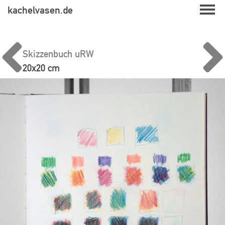
Skip
kachelvasen.de
to
content
Skizzenbuch uRW
20x20 cm
Beitragsnavigation