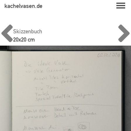
Skip
kachelvasen.de
to
content
Skizzenbuch
20x20 cm
Beitragsnavigation