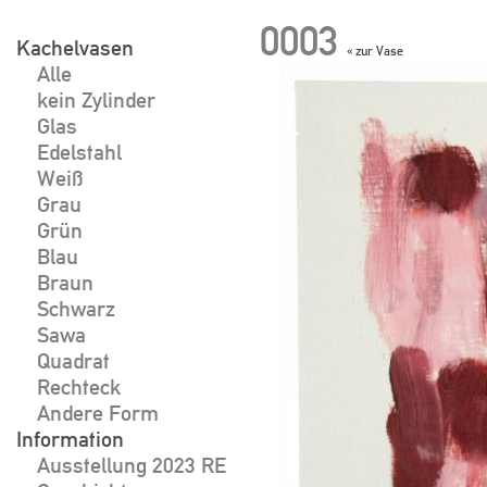
Skip
0003
to
Kachelvasen
« zur Vase
Alle
content
Beitragsnavigat
kein Zylinder
Glas
Edelstahl
Weiß
Grau
Grün
Blau
Braun
Schwarz
Sawa
Quadrat
Rechteck
Andere Form
Information
Ausstellung 2023 RE