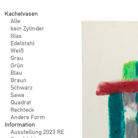
Skip
to
Kachelvasen
Beitragsnavigat
Alle
content
kein Zylinder
Glas
Edelstahl
Weiß
Grau
Grün
Blau
Braun
Schwarz
Sawa
Quadrat
Rechteck
Andere Form
Information
Ausstellung 2023 RE