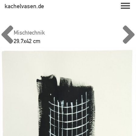
Skip
kachelvasen.de
to
content
Mischtechnik
29,7x42 cm
Beitragsnavigation