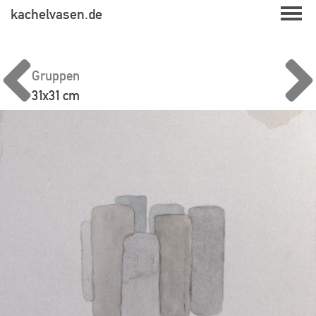
Skip
kachelvasen.de
to
content
Gruppen
31x31 cm
Beitragsnavigation