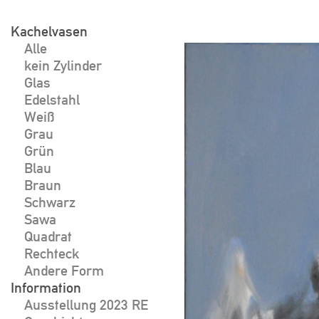
Skip
to
Kachelvasen
Beitragsnavigat
Alle
content
kein Zylinder
Glas
Edelstahl
Weiß
Grau
Grün
Blau
Braun
Schwarz
Sawa
Quadrat
Rechteck
Andere Form
Information
Ausstellung 2023 RE