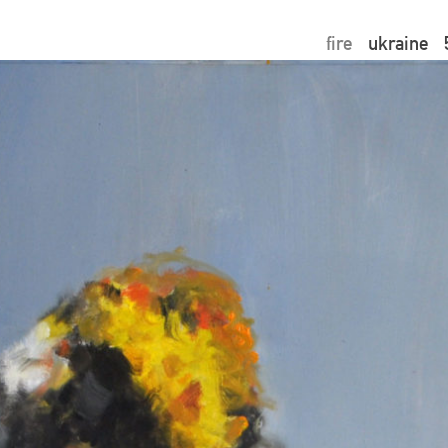
fire
ukraine
ion