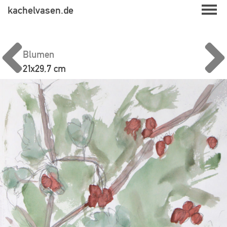
Skip
kachelvasen.de
to
content
Blumen
21x29,7 cm
Beitragsnavigation