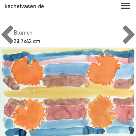
Skip
kachelvasen.de
to
content
Blumen
29,7x42 cm
Beitragsnavigation