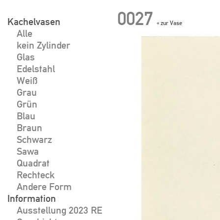
Skip
0027
to
Kachelvasen
« zur Vase
Alle
content
Beitragsnavigat
kein Zylinder
Glas
Edelstahl
Weiß
Grau
Grün
Blau
Braun
Schwarz
Sawa
Quadrat
Rechteck
Andere Form
Information
Ausstellung 2023 RE