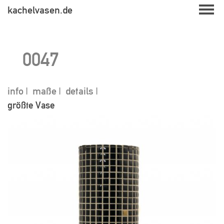
Skip
kachelvasen.de
to
content
0047
info
maße
details
größte Vase